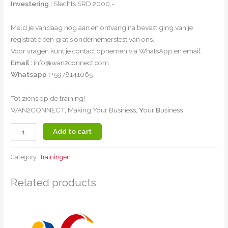
Investering :
Slechts SRD 2000,-
Meld je vandaag nog aan en ontvang na bevestiging van je
registratie een gratis ondernemerstest van ons.
Voor vragen kunt je contact opnemen via WhatsApp en email.
Email :
info@wan2connect.com
Whatsapp :
+5978141065
Tot ziens op de training!
WAN2CONNECT, Making Your Business,
Y
our
B
usiness
Add to cart
Category:
Trainingen
Related products