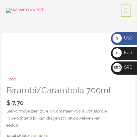
Skip
Mai
to
content
Men
USD
$
Birambi/Carambola
700ml
EUR
quantity
€
SRD
SRD
Food
Birambi/Carambola 700ml
$
7,70
Stervormige zeer zure vrucht maar vooral vol sap die
in de ochtend bij kan dragen tot het opwekken van
eetlust.
Availability:
4 in stock