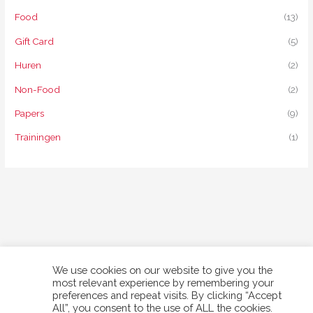
Food
(13)
Gift Card
(5)
Huren
(2)
Non-Food
(2)
Papers
(9)
Trainingen
(1)
We use cookies on our website to give you the
most relevant experience by remembering your
preferences and repeat visits. By clicking “Accept
Copyright © 2026 WAN2CONNECT | info@wan2connect.com |
All”, you consent to the use of ALL the cookies.
+597582045 |
Algemene voorwaarden
|
Privacyverklaring