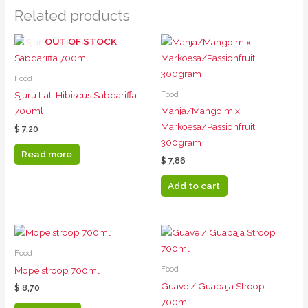
Related products
OUT OF STOCK
Food
Food
Sjuru Lat. Hibiscus Sabdariffa
700ml
Manja/Mango mix
Markoesa/Passionfruit
$
7,20
300gram
Read more
$
7,86
Add to cart
Food
Food
Mope stroop 700ml
Guave / Guabaja Stroop
$
8,70
700ml