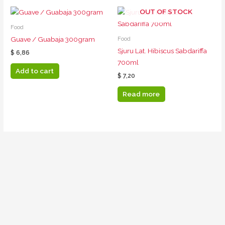
OUT OF STOCK
Food
Food
Guave / Guabaja 300gram
Sjuru Lat. Hibiscus Sabdariffa
$
6,86
700ml
Add to cart
$
7,20
Read more