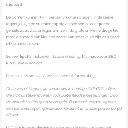
snippers!
De bomen kunnen 3 – 4 per jaar vruchten dragen. In de kleine
regentijd, zijn de vruchten sappig en hebben ze een grotere
gehalte zuur. Daarentegen zijn ze in de grote en kleine droge tijd.
mooi glanzend van kleur en zoeter van smaakt. Ze zijn dan goed
uit de hand te eten.
Serveer tips:Pannekoeken, Salade dressing, Marinade voor BBQ
Ribs, Cake & Koekjes
Bevat o.a.: Vitamin C. Aliphatic, Acids & forms of B3
Onze verpakkingen zijn vernieuwd in handige ZIPLOCK zakjes
die zich uitstekend lenen voor buitenlandse bestellingen. Door
de ziplock is alles goed verzegeld. Daarnaast zorgen wij voor
een extra verzegeling waardoor kwaliteit en smaak gewaarborgd
blijven.
LET OP;
transportkosten worden apart in rekening gebracht.