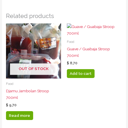
Related products
Food
Guave / Guabaja Stroop
700ml
$
8,70
OUT OF STOCK
Add to cart
Food
Djamu Jambolan Stroop
700ml
$
9,70
Read more