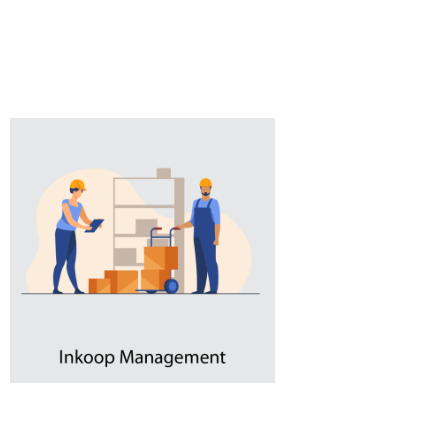
Voorraadfin
Een bank kan ook je 
‘onderpand’. Voorwaa
aantoonbaar en volge
Voorraadfinanciering
Voorraadfinanciering