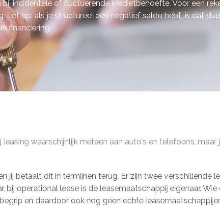
jn bij incidentele of fluctuerende kredietbehoefte. Voor een re
. Let op: als je structureel een negatief saldo hebt, is dat duu
n financiering.
 leasing waarschijnlijk meteen aan auto's en telefoons, maar 
jij betaalt dit in termijnen terug. Er zijn twee verschillende 
ar, bij operational lease is de leasemaatschappij eigenaar. Wie 
t begrip en daardoor ook nog geen echte leasemaatschappijen