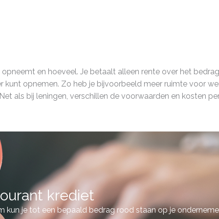
d opneemt en hoeveel. Je betaalt alleen rente over het bedrag 
er kunt opnemen. Zo heb je bijvoorbeeld meer ruimte voor wer
et. Net als bij leningen, verschillen de voorwaarden en kosten pe
ourant krediet
 kun je tot een bepaald bedrag rood staan op je ondernemers