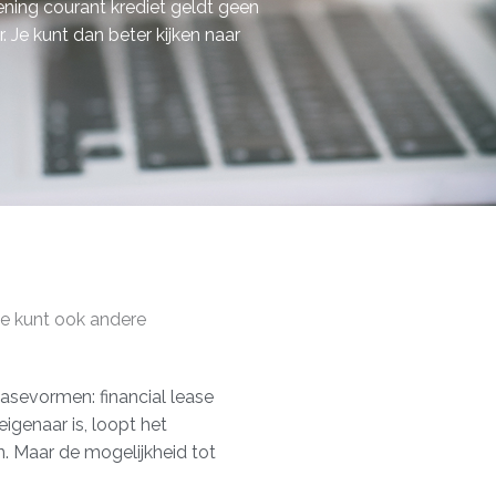
kening courant krediet geldt geen
r. Je kunt dan beter kijken naar
je kunt ook andere
leasevormen: financial lease
eigenaar is, loopt het
. Maar de mogelijkheid tot