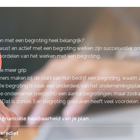
n met een begroting heel belangrijk?
st en actief met een begroting werken zijn succesvoller, om
f voordelen van het werken met een begroting.
je meer grip
rs maken bij de start van hun bedrijf een begroting, waarin
e begroting is vaak een onderdeel van het ondernemingsplan.
ondernemer (verplicht) een aantal begrotingen, maar zodra de f
. Dat is zonde. Een begroting gebruiken heeft veel voordelen.
e financiële haalbaarheid van je plan
 krediet