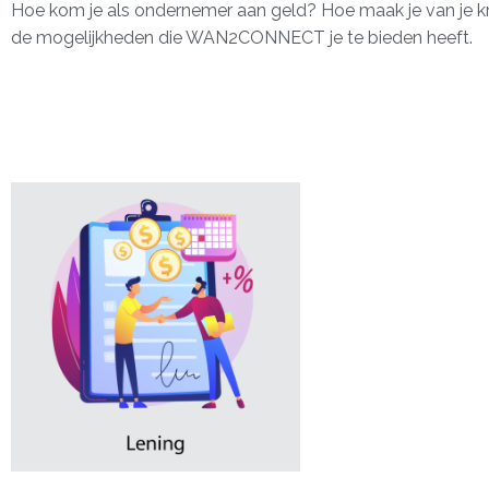
Hoe kom je als ondernemer aan geld? Hoe maak je van je kr
de mogelijkheden die WAN2CONNECT je te bieden heeft.
Lening
Met een zakelijke len
geldbedrag op je reke
lening in termijnen t
of een nieuwe vestig
Steeds vaker kun je e
per financier. Door
experts je hierin ond