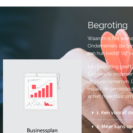
Begroting
Waarom is het werke
Ondernemers die bewu
aan hun bedrijf. Vij
Een begroting geeft 
De meeste onderneme
uitgaven opnemen. D
maakt de gemiddelde 
er niet meer naar om
1. Ken vooraf d
2. Meer kans op