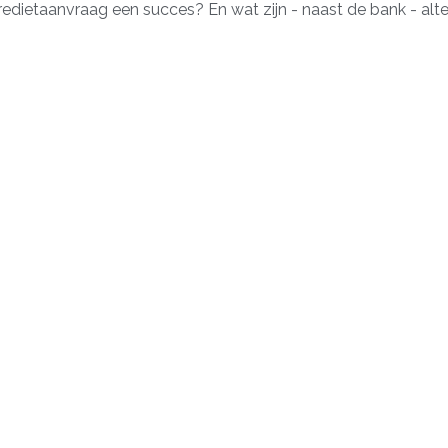
edietaanvraag een succes? En wat zijn - naast de bank - alte
ing financier je een langlopende investering voor je bedrijf. Je
ning en spreekt een vaste looptijd af met de bank. Vaak is dat
erug en de rente staat meestal vast. Zo’n lening is geschikt v
ing van je onderneming.
en krediet of lening volledig online aanvragen. Aan welke eis
 de samenwerking van WAN2CONNECT met verschillende banke
ersteunen. Het is wel belangrijk om een financieel plan en jaarc