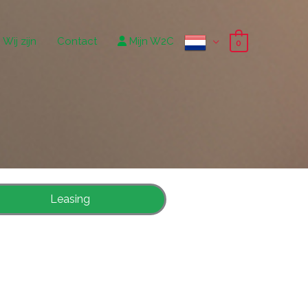
Wij zijn
Contact
Mijn W2C
0
Leasing