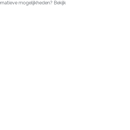
rnatieve mogelijkheden? Bekijk
 ontvangt in één keer het
 een aantal jaar. Je betaalt de
oor investeringen zoals machines
en je moet voldoen, verschilt
n kunnen onze financiële
ijfers te hebben.