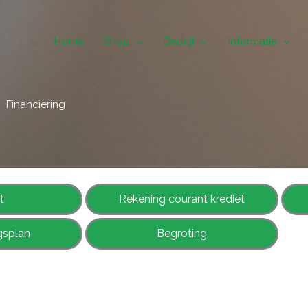
Home
Shop
Bedrijf
Informatie
Financiering
t
Rekening courant krediet
gsplan
Begroting